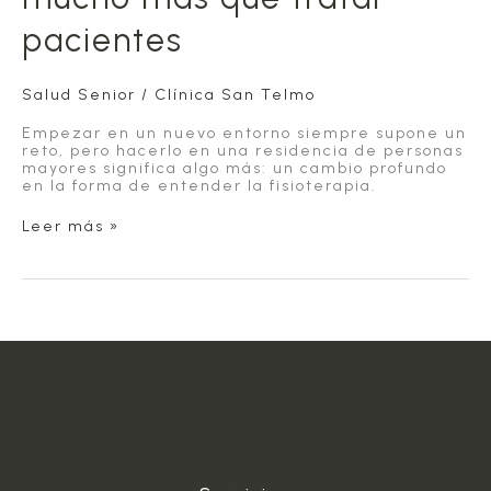
pacientes
Salud Senior
/
Clínica San Telmo
Empezar en un nuevo entorno siempre supone un
reto, pero hacerlo en una residencia de personas
mayores significa algo más: un cambio profundo
en la forma de entender la fisioterapia.
La
Leer más »
fisioterapia
geriátrica:
mucho
más
que
tratar
pacientes