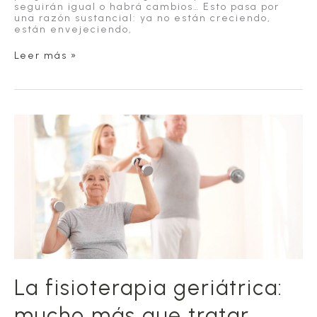
seguirán igual o habrá cambios… Esto pasa por
una razón sustancial: ya no están creciendo,
están envejeciendo,
Los
Leer más »
profesionales
de
la
salud
hacen
de
la
calidad
de
vida
de
los
mayores
su
propia
misión
La fisioterapia geriátrica:
mucho más que tratar