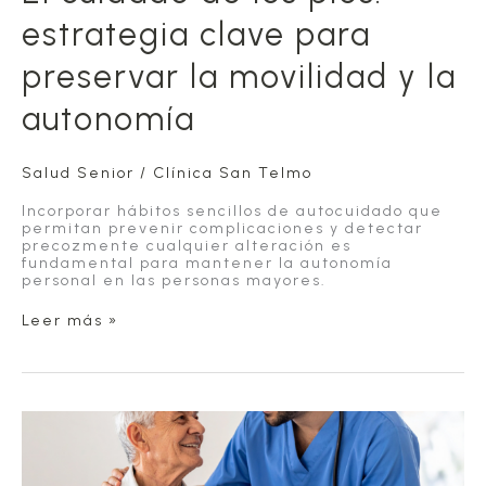
estrategia clave para
preservar la movilidad y la
autonomía
Salud Senior
/
Clínica San Telmo
Incorporar hábitos sencillos de autocuidado que
permitan prevenir complicaciones y detectar
precozmente cualquier alteración es
fundamental para mantener la autonomía
personal en las personas mayores.
El
Leer más »
cuidado
de
los
pies:
estrategia
clave
para
preservar
la