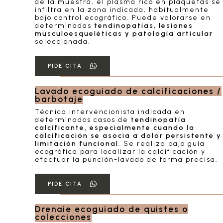
de la muestra, el plasma rico en plaquetas se
infiltra en la zona indicada, habitualmente
bajo control ecográfico. Puede valorarse en
determinadas
tendinopatías, lesiones
musculoesqueléticas y patología articular
seleccionada.
PIDE CITA
Lavado ecoguiado de calcificaciones /
barbotaje
Técnica intervencionista indicada en
determinados casos de
tendinopatía
calcificante, especialmente cuando la
calcificación se asocia a dolor persistente y
limitación funcional
. Se realiza bajo guía
ecográfica para localizar la calcificación y
efectuar la punción-lavado de forma precisa.
PIDE CITA
Drenaje ecoguiado de quistes o
colecciones