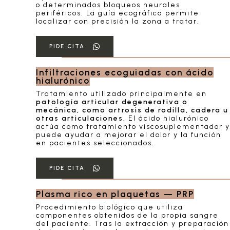
o determinados bloqueos neurales
periféricos. La guía ecográfica permite
localizar con precisión la zona a tratar.
PIDE CITA
Infiltraciones ecoguiadas con ácido
hialurónico
Tratamiento utilizado principalmente en
patología articular degenerativa o
mecánica, como artrosis de rodilla, cadera u
otras articulaciones
. El ácido hialurónico
actúa como tratamiento viscosuplementador y
puede ayudar a mejorar el dolor y la función
en pacientes seleccionados.
PIDE CITA
Plasma rico en plaquetas — PRP
Procedimiento biológico que utiliza
componentes obtenidos de la propia sangre
del paciente. Tras la extracción y preparación