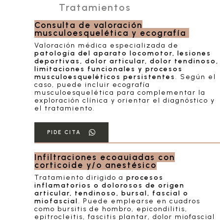
Tratamientos
Consulta de valoración
musculoesquelética y ecografía
Valoración médica especializada de
patología del aparato locomotor, lesiones
deportivas, dolor articular, dolor tendinoso,
limitaciones funcionales y procesos
musculoesqueléticos persistentes
. Según el
caso, puede incluir ecografía
musculoesquelética para complementar la
exploración clínica y orientar el diagnóstico y
el tratamiento.
PIDE CITA
Infiltraciones ecoguiadas con
corticoide y/o anestésico
Tratamiento dirigido a
procesos
inflamatorios o dolorosos de origen
articular, tendinoso, bursal, fascial o
miofascial
. Puede emplearse en cuadros
como bursitis de hombro, epicondilitis,
epitrocleitis, fascitis plantar, dolor miofascial