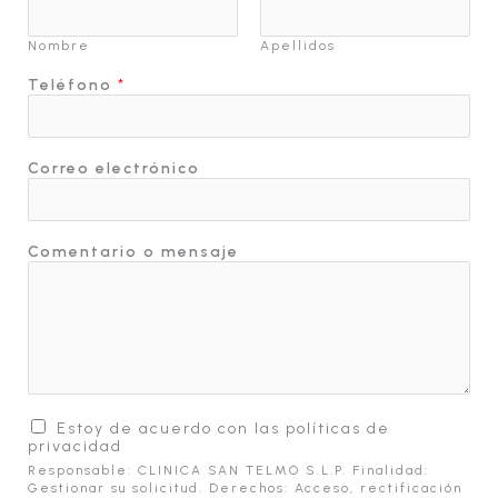
l
é
f
Nombre
Apellidos
o
n
Teléfono
*
o
e
l
e
c
Correo electrónico
t
r
ó
n
Comentario o mensaje
i
c
o
T
e
l
é
f
o
n
Estoy de acuerdo con las políticas de
o
privacidad
Responsable: CLINICA SAN TELMO S.L.P. Finalidad:
Gestionar su solicitud. Derechos: Acceso, rectificación