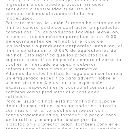
ingrediente que puede provocar irritación,
sequedad o sensibilidad si se usa en
concentraciones elevadas o de forma
inadecuada.
Por este motivo, la Unión Europea ha establecido
límites concretos de concentración en productos
cosméticos. En los
productos faciales leave-on
,
la concentración máxima permitida es del
0,3%
de equivalentes de retinol
. En el caso de
las
lociones o productos corporales leave-on
, el
límite se sitúa en el
0,05% de equivalentes de
retinol
. Esto significa que los productos que
superen esas cifras no podrán comercializarse tal
cual en el mercado europeo y deberán
reformularse para cumplir la normativa.
Además de estos límites, la regulación contempla
un etiquetado específico para advertir sobre el
uso de vitamina A y evitar una exposición
excesiva, especialmente cuando el consumidor
combina varios productos que contienen
retinoides.
Para el usuario final, esta normativa no supone
dejar de usar retinol, sino aprender a utilizarlo
con más criterio. Lo ideal es empezar con
concentraciones bajas, introducirlo poco a poco
en la rutina y acompañarlo siempre de
hidratación y protector solar. También conviene
tener especial precaución si la piel es sensible o