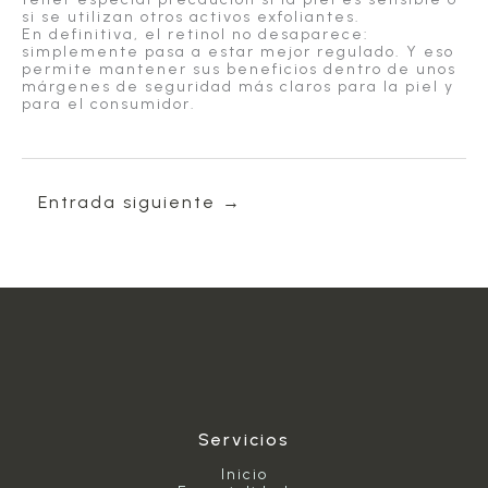
si se utilizan otros activos exfoliantes.
En definitiva, el retinol no desaparece:
simplemente pasa a estar mejor regulado. Y eso
permite mantener sus beneficios dentro de unos
márgenes de seguridad más claros para la piel y
para el consumidor.
Entrada siguiente
→
Servicios
Inicio