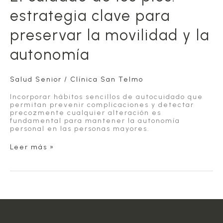
estrategia clave para
preservar la movilidad y la
autonomía
Salud Senior
/
Clínica San Telmo
Incorporar hábitos sencillos de autocuidado que
permitan prevenir complicaciones y detectar
precozmente cualquier alteración es
fundamental para mantener la autonomía
personal en las personas mayores.
El
Leer más »
cuidado
de
los
pies:
estrategia
clave
para
preservar
la