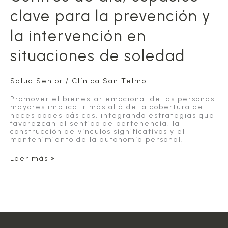
clave para la prevención y
la intervención en
situaciones de soledad
Salud Senior
/
Clínica San Telmo
Promover el bienestar emocional de las personas
mayores implica ir más allá de la cobertura de
necesidades básicas, integrando estrategias que
favorezcan el sentido de pertenencia, la
construcción de vínculos significativos y el
mantenimiento de la autonomía personal.
Centros
Leer más »
de
día,
espacios
clave
para
la
prevención
y