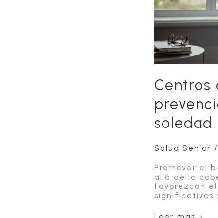
Centros 
prevenci
soledad
Salud Senior
Promover el b
allá de la co
favorezcan el
significativo
Centros
Leer más »