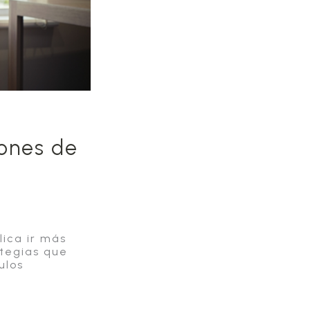
iones de
ica ir más
ategias que
ulos