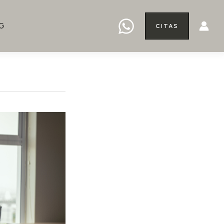
G
CITAS