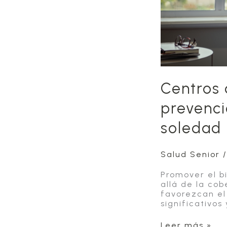
Centros 
prevenci
soledad
Salud Senior
Promover el b
allá de la co
favorezcan el
significativo
Centros
Leer más »