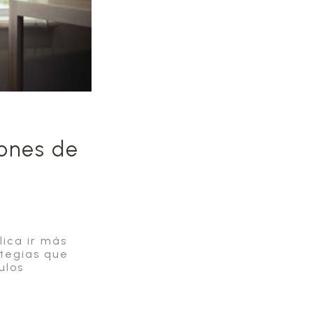
iones de
ica ir más
ategias que
ulos