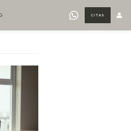
G
CITAS